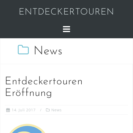
Skip
ENTDECKERTOUREN
to
content
News
Entdeckertouren
Eröffnung
14. Juli 2017
News