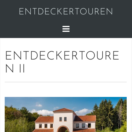
Skip
ENTDECKERTOUREN
to
content
ENTDECKERTOURE
N II