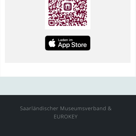
Saarländischer Museumsverband &
EUROKEY