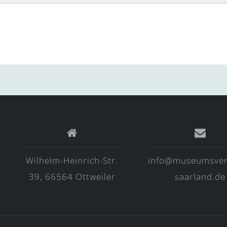
Wilhelm-Heinrich-Str.
info@museumsver
39, 66564 Ottweiler
saarland.de