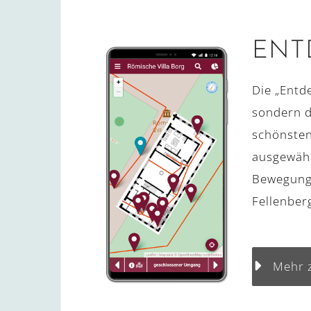
ENTD
Die „Entd
sondern d
schönsten
ausgewähl
Bewegung.
Fellenber
Mehr 