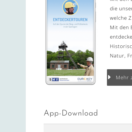
die unse
welche Z
Mit den 
entdecke
Historis
Natur, F
Mehr 
App-Download