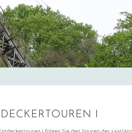
DECKER­TOUREN I
Entdeckertouren I folgen Sie den Spuren der saarlän