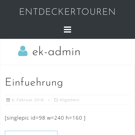
Skip
ENTDECKERTOUREN
to
content
ek-admin
Einfuehrung
6. Februar 2018
Allgemein
[singlepic id=98 w=240 h=160 ]