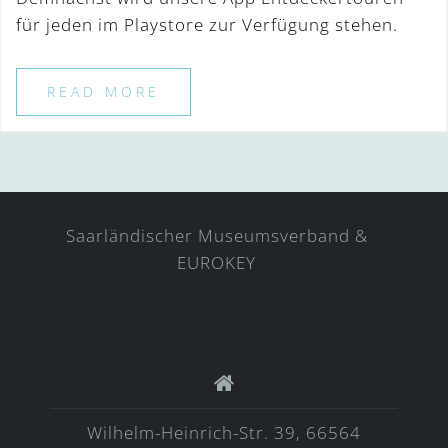
für jeden im Playstore zur Verfügung stehen.
READ MORE
Saarländischer Museumsverband &
EUROKEY
Wilhelm-Heinrich-Str. 39, 66564