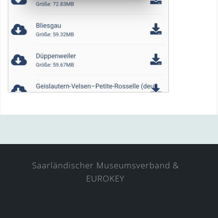
Saarländischer Museumsverband &
EUROKEY